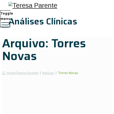
Toggle
Análises Clínicas
menu
Arquivo:
Torres
Novas
Home
Teresa Parente
|
Notícias
|
Torres Novas