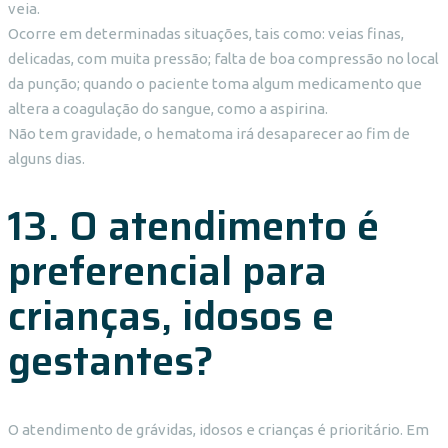
veia.
Ocorre em determinadas situações, tais como: veias finas,
delicadas, com muita pressão; falta de boa compressão no local
da punção; quando o paciente toma algum medicamento que
altera a coagulação do sangue, como a aspirina.
Não tem gravidade, o hematoma irá desaparecer ao fim de
alguns dias.
13. O atendimento é
preferencial para
crianças, idosos e
gestantes?
O atendimento de grávidas, idosos e crianças é prioritário. Em