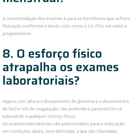
A recomendação dos exames é para os hormônios que sofrem
flutuação conforme o dia do ciclo, como o LH, FSH, estradiol e
progesterona.
8. O esforço físico
atrapalha os exames
laboratoriais?
Alguns, sim. altera o doseamento de glicemia e o doseamento
de factor VIII de coagulação, não podendo o paciente ter se
submetido a qualquer esforço físico.
Os exames laboratoriais são padronizados para a realização
em condições ideais, bem definidas, a que são chamadas