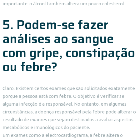
importante: o álcool também altera um pouco colesterol.
5. Podem-se fazer
análises ao sangue
com gripe, constipação
ou febre?
Claro. Existem certos exames que são solicitados exatamente
porque a pessoa está com febre. O objetivo é verificar se
alguma infecção é a responsável. No entanto, em algumas
circunstâncias, a doença responsável pela febre pode alterar o
resultado de exames que sejam destinados a avaliar aspectos
metabólicos e imunológicos do paciente.
Em exames como a electrocardiograma, a febre altera o