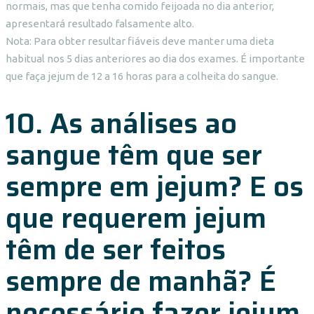
normais, mas que tenha comido feijoada no dia anterior,
apresentará resultado falsamente alto.
Nota: Para obter resultar fiáveis deve manter uma dieta
habitual nos 5 dias anteriores ao dia dos exames. É importante
que faça jejum de 12 a 16 horas para a colheita do sangue.
10. As análises ao
sangue têm que ser
sempre em jejum? E os
que requerem jejum
têm de ser feitos
sempre de manhã? É
necessário fazer jejum