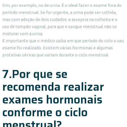
Sim, por exemplo, no de urina. É o ideal fazer o exame fora do
período menstrual. Se for urgente, a urina pode ser colhida,
mas com adoção de dois cuidados: a assepsia na colheita e o
uso de tampão vaginal, para que o sangue menstrual não se
misturar com a urina.
É importante que o médico saiba em que período do ciclo o seu
exame foi realizado. Existem várias hormonas e algumas
proteínas séricas que variam durante o ciclo menstrual.
7.Por que se
recomenda realizar
exames hormonais
conforme o ciclo
menstrual?