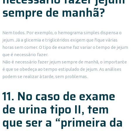
sempre de manhã?
Nem todos. Por exemplo, o hemograma simples dispensa o
jejum. Já a glicemia e triglicéridos exigem que fique várias
horas sem comer. O tipo de exame faz variar o tempo de jejum
que é necessário fazer.
Não é necessário fazer jejum sempre de manhã, o importante
é que se obedeça ao tempo estipulado de jejum. As análises
podem se realizar à tarde, sem problemas.
11. No caso de exame
de urina tipo II, tem
que ser a “primeira da