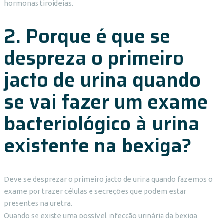
hormonas tiroideias.
2. Porque é que se
despreza o primeiro
jacto de urina quando
se vai fazer um exame
bacteriológico à urina
existente na bexiga?
Deve se desprezar o primeiro jacto de urina quando fazemos o
exame por trazer células e secreções que podem estar
presentes na uretra.
Quando se existe uma possível infecção urinária da bexiga