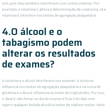
Sim, pois elas também interferem com certos exames. Por
exemplo, a vitamina C altera a determinação da creatinina. Já a
vitamina E interfere nos testes de agregação plaquetária.
4.O álcool e o
tabagismo podem
alterar os resultados
de exames?
A nicotina e o álcool interferem nos exames. A nicotina
influencia nos testes de agregação plaquetária e na curva de
glicémia e o álcool influencia no teste de triglicéridos. Por isso,
o ideal é não fumar no dia do exame e ficar três dias sem
ingerir qualquer bebida alcoólica antes de realizar testes. Nota